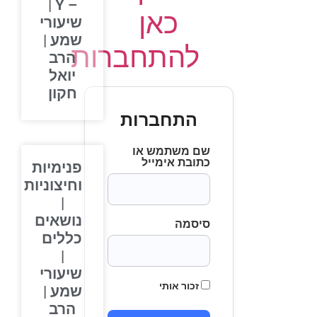
– Y |
כאן
שיעורי
שמע |
להתחברות
הרב
יואל
חקון
התחברות
שם משתמש או
כתובת אימייל
פנימיות
וחיצוניות
|
נושאים
סיסמה
כללים
|
שיעורי
זכור אותי
שמע |
הרב