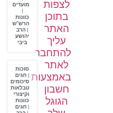
לצפות
מועדים
|
בתוכן
כוונות
הרש"ש
האתר
| הרב
יהושע
עליך
ביבי
להתחבר
לאתר
סוכות
באמצעות
| חגים
סיכומים
חשבון
טבלאות
וקיצורי
הגוגל
כוונות
| חגים