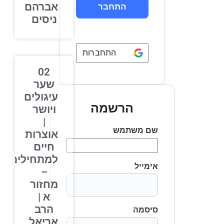
אברהם
ניסים
התחברות באמצעות
Google
02
שער
עיגולים
הרשמה
ויושר
|
שם משתמש
אוצרות
חיים
למתחילים
אימייל
–
מחזור
א |
הרב
סיסמה
אריאל