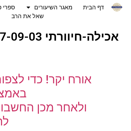
דף הבית
מאגר השיעורים
ספרי פני
שאל את הרב
אכילה-חיוורתי 17-09-03 | נתניה תשעו – N | שיעורי שמע | הרב יואל חקון
נו
אורח יקר! כדי לצפו
באמצעו
ולאחר מכן החשבון 
לחץ