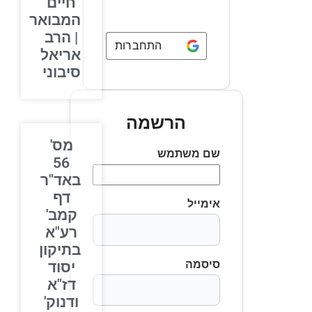
חיים
המבואר
| הרב
התחברות באמצעות
Google
אריאל
סיבוני
הרשמה
מס'
שם משתמש
56
באד"ר
דף
אימייל
קמב'
רע"א
בתיקון
סיסמה
יסוד
דז"א
ודנוק'