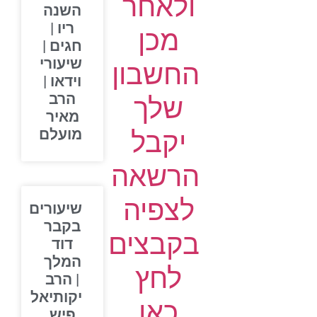
ולאחר
השנה
ריו |
מכן
חגים |
שיעורי
החשבון
וידאו |
הרב
שלך
מאיר
יקבל
מועלם
הרשאה
לצפיה
שיעורים
בקבר
בקבצים
דוד
המלך
לחץ
| הרב
יקותיאל
כאן
פיש