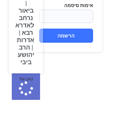
|
אימות סיסמה
ביאור
נרחב
לאדרא
רבא |
הרשמה
אדרות
| הרב
יהושע
ביבי
טען עוד