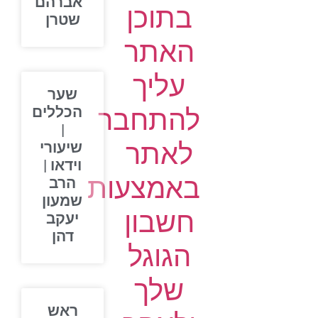
אברהם
בתוכן
שטרן
האתר
עליך
שער
להתחבר
הכללים
|
לאתר
שיעורי
וידאו |
באמצעות
הרב
שמעון
חשבון
יעקב
דהן
הגוגל
שלך
ראש