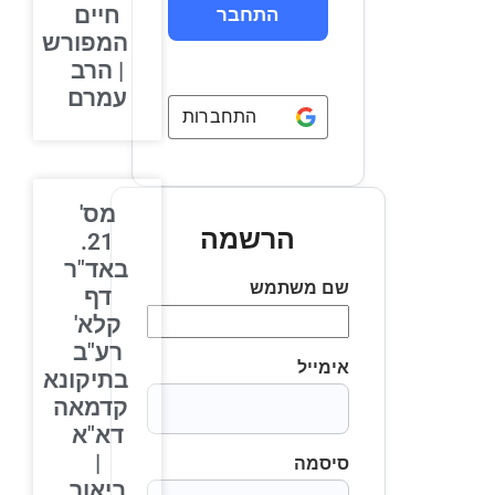
חיים
המפורש
| הרב
עמרם
התחברות באמצעות
Google
מס'
הרשמה
21.
באד"ר
שם משתמש
דף
קלא'
רע"ב
אימייל
בתיקונא
קדמאה
דא"א
|
סיסמה
ביאור