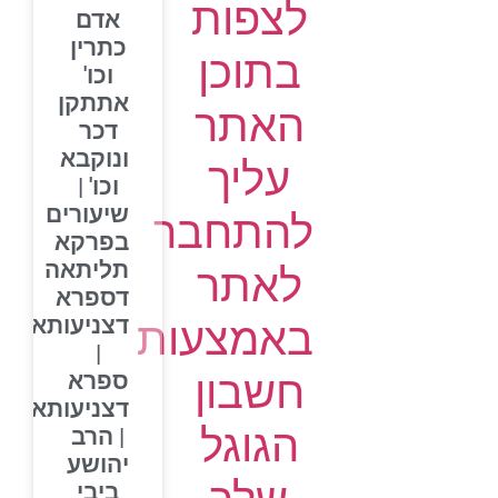
לצפות
אדם
כתרין
בתוכן
וכו'
אתתקן
האתר
דכר
ונוקבא
עליך
וכו' |
שיעורים
להתחבר
בפרקא
תליתאה
לאתר
דספרא
דצניעותא
באמצעות
|
חשבון
ספרא
דצניעותא
הגוגל
| הרב
יהושע
ביבי