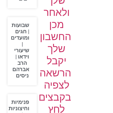
שלך
ולאחר
מכן
שבועות
| חגים
החשבון
ומועדים
|
שלך
שיעורי
וידאו |
יקבל
הרב
אברהם
הרשאה
ניסים
לצפיה
בקבצים
פנימיות
לחץ
וחיצוניות