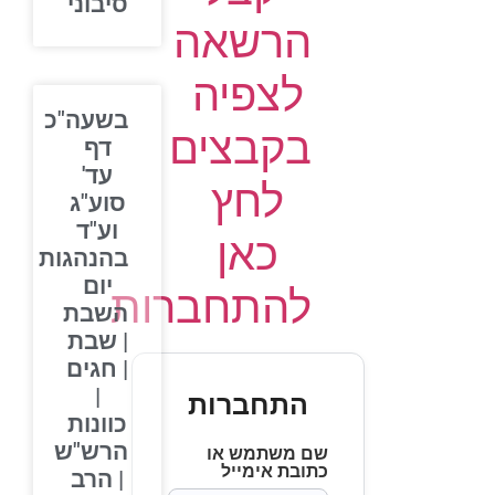
סיבוני
הרשאה
לצפיה
בשעה"כ
בקבצים
דף
עד'
לחץ
סוע"ג
וע"ד
כאן
בהנהגות
יום
להתחברות
השבת
| שבת
| חגים
|
התחברות
כוונות
הרש"ש
שם משתמש או
כתובת אימייל
| הרב