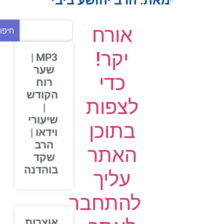
מאת:
הרב יהושע ביבי
אורח
חיפוש
יקר!
MP3 |
שער
כדי
רוח
הקודש
לצפות
|
שיעורי
בתוכן
וידאו |
הרב
האתר
שקד
בוהדנה
עליך
להתחבר
אוצרות