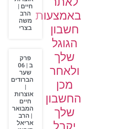
לאתר
חיים |
באמצעות
הרב
משה
חשבון
בצרי
הגוגל
שלך
פרק
ב | 06
ולאחר
שער
הברודים
מכן
|
אוצרות
החשבון
חיים
המבואר
שלך
| הרב
יקבל
אריאל