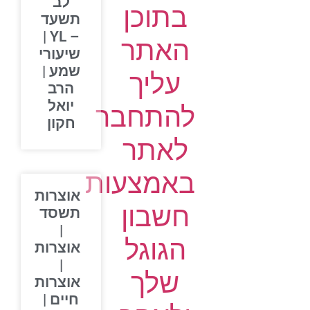
לב
בתוכן
תשעד
– YL |
האתר
שיעורי
שמע |
עליך
הרב
יואל
להתחבר
חקון
לאתר
באמצעות
אוצרות
חשבון
תשסד
|
הגוגל
אוצרות
|
שלך
אוצרות
חיים |