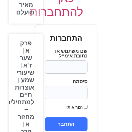
מאיר
להתחברות
מועלם
התחברות
פרק
א |
שם משתמש או
כתובת אימייל
שער
ז"א |
שיעורי
שמע |
סיסמה
אוצרות
חיים
למתחילים
זכור אותי
–
מחזור
א |
הרב