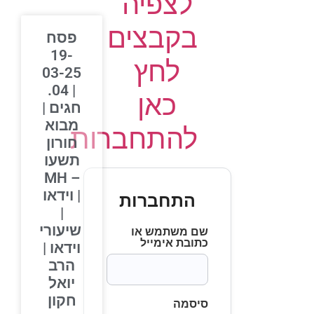
לצפיה
בקבצים
פסח
19-
לחץ
03-25
| 04.
כאן
חגים |
מבוא
להתחברות
חורון
תשעו
– MH
| וידאו
התחברות
|
שיעורי
שם משתמש או
כתובת אימייל
וידאו |
הרב
יואל
חקון
סיסמה