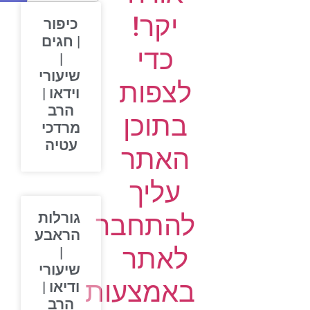
יקר!
כיפור
| חגים
כדי
|
שיעורי
לצפות
וידאו |
הרב
בתוכן
מרדכי
עטיה
האתר
עליך
להתחבר
גורלות
הראבע
לאתר
|
שיעורי
באמצעות
ודיאו |
הרב