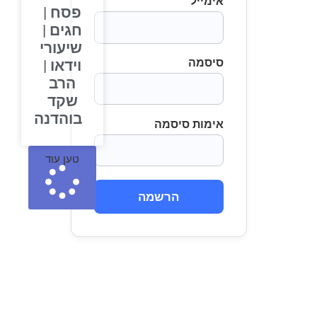
אימייל
פסח |
חגים |
שיעורי
סיסמה
וידאו |
הרב
שקד
בוהדנה
אימות סיסמה
טען עוד
הרשמה