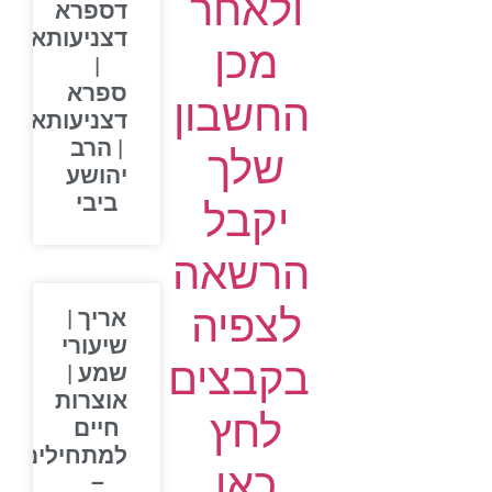
ולאחר
דספרא
דצניעותא
מכן
|
ספרא
החשבון
דצניעותא
| הרב
שלך
יהושע
ביבי
יקבל
הרשאה
לצפיה
אריך |
שיעורי
בקבצים
שמע |
אוצרות
לחץ
חיים
למתחילים
כאן
–