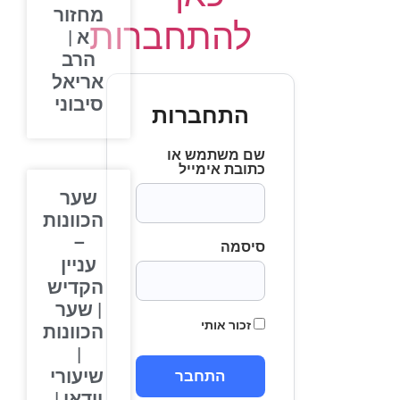
מחזור
להתחברות
א |
הרב
אריאל
סיבוני
התחברות
שם משתמש או
כתובת אימייל
שער
הכוונות
–
סיסמה
עניין
הקדיש
| שער
זכור אותי
הכוונות
|
שיעורי
וידאו |