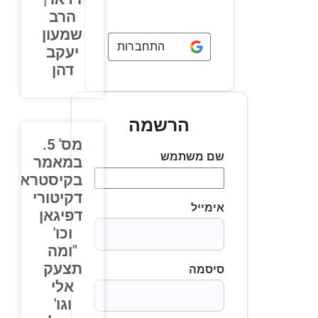
הרב
שמעון
התחברות באמצעות
Google
יעקב
דהן
הרשמה
מס' 5.
שם משתמש
במאמר
בקיסטרא
דקיטורי
אימייל
דפיגאן
וכו'
"ומה
תצעק
סיסמה
אלי
וגו'