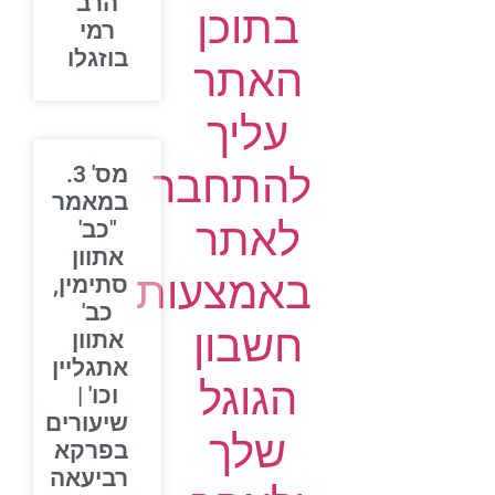
הרב
בתוכן
רמי
בוזגלו
האתר
עליך
להתחבר
מס' 3.
במאמר
לאתר
"כב'
אתוון
באמצעות
סתימין,
כב'
חשבון
אתוון
אתגליין
הגוגל
וכו' |
שיעורים
שלך
בפרקא
רביעאה