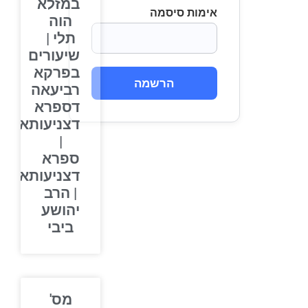
במזלא
אימות סיסמה
הוה
תלי |
שיעורים
בפרקא
הרשמה
רביעאה
דספרא
דצניעותא
|
ספרא
דצניעותא
| הרב
יהושע
ביבי
מס'