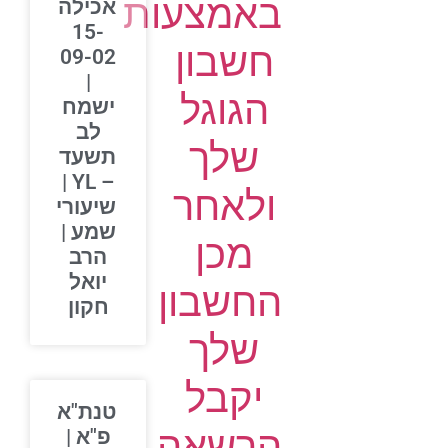
באמצעות
אכילה
15-
חשבון
09-02
|
הגוגל
ישמח
לב
שלך
תשעד
– YL |
ולאחר
שיעורי
שמע |
מכן
הרב
יואל
החשבון
חקון
שלך
יקבל
טנת"א
הרשאה
פ"א |