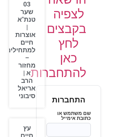
03
לצפיה
שער
טנת"א
בקבצים
|
אוצרות
לחץ
חיים
למתחילים
כאן
–
מחזור
להתחברות
א |
הרב
אריאל
סיבוני
התחברות
שם משתמש או
כתובת אימייל
עץ
חיים