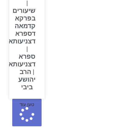
|
שיעורים
בפרקא
קדמאה
דספרא
דצניעותא
|
ספרא
דצניעותא
| הרב
יהושע
ביבי
טען עוד