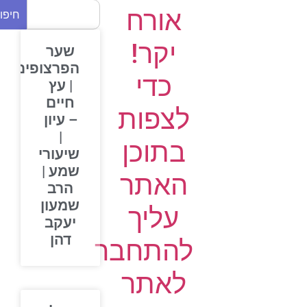
אורח
חיפוש
יקר!
שער
הפרצופים
כדי
| עץ
חיים
לצפות
– עיון
|
בתוכן
שיעורי
שמע |
האתר
הרב
שמעון
עליך
יעקב
דהן
להתחבר
לאתר