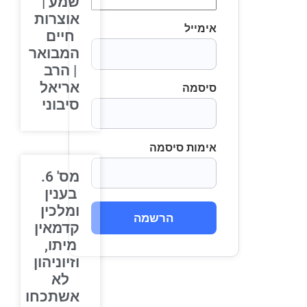
שמע |
אוצרות
אימייל
חיים
המבואר
| הרב
אריאל
סיסמה
סיבוני
אימות סיסמה
מס' 6.
בענין
ומלכין
הרשמה
קדמאין
מיתו,
וזיוניהון
לא
אשתכחו