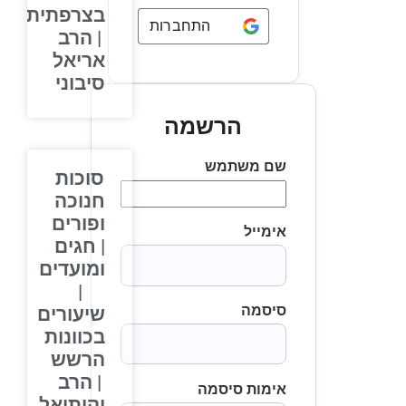
בצרפתית
התחברות באמצעות
Google
| הרב
אריאל
סיבוני
הרשמה
שם משתמש
סוכות
חנוכה
ופורים
אימייל
| חגים
ומועדים
|
סיסמה
שיעורים
בכוונות
הרשש
| הרב
אימות סיסמה
יקותיאל