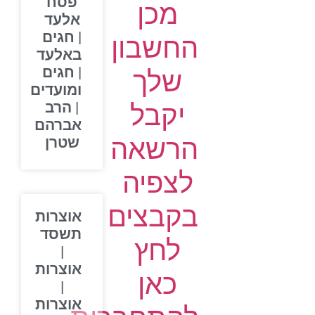
פסח
מכן
אלעד
| חגים
החשבון
באלעד
| חגים
שלך
ומועדים
יקבל
| הרב
אברהם
הרשאה
שטרן
לצפיה
בקבצים
אוצרות
תשסד
לחץ
|
אוצרות
כאן
|
אוצרות