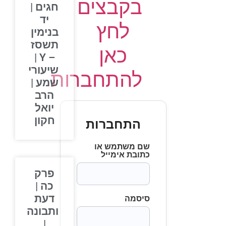
בקבצים
חגים |
יד
לחץ
בנימין
תשסז
כאן
– Y |
שיעורי
להתחברות
שמע |
הרב
יואל
חקון
התחברות
שם משתמש או
כתובת אימייל
פרק
כה |
דעת
סיסמה
ותבונה
|