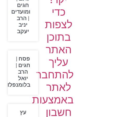
חגים
כדי
ומועדים
| הרב
לצפות
יניב
יעקב
בתוכן
האתר
פסח |
עליך
חגים |
להתחבר
הרב
יואל
לאתר
בלומנפלד
באמצעות
חשבון
עץ