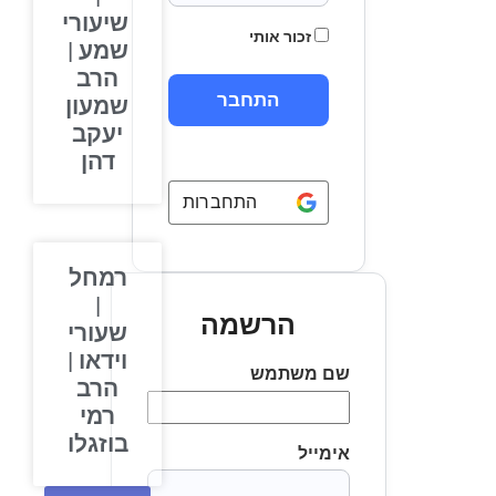
שיעורי
זכור אותי
שמע |
הרב
שמעון
יעקב
דהן
התחברות באמצעות
Google
רמחל
|
הרשמה
שעורי
וידאו |
שם משתמש
הרב
רמי
בוזגלו
אימייל