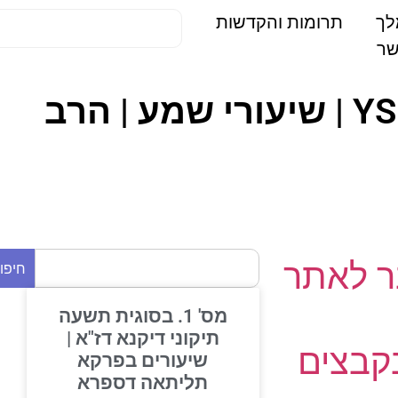
תרומות והקדשות
הקדמה לסידור | כוונות התפילה | ישיבה תשעד – YS | שיעורי שמע | הרב
 לאתר
חיפוש
מס' 1. בסוגית תשעה
תיקוני דיקנא דז"א |
בצים
שיעורים בפרקא
תליתאה דספרא