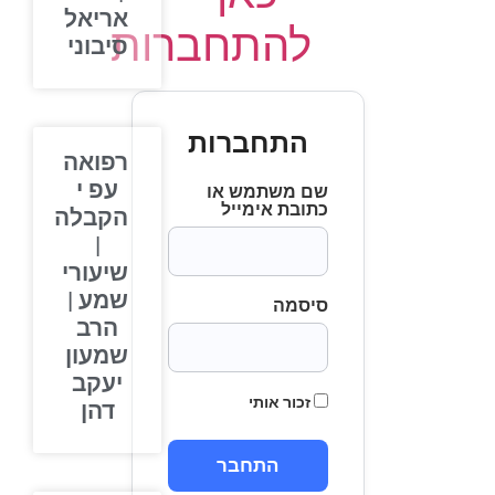
אריאל
להתחברות
סיבוני
התחברות
רפואה
עפ י
שם משתמש או
כתובת אימייל
הקבלה
|
שיעורי
שמע |
סיסמה
הרב
שמעון
יעקב
זכור אותי
דהן