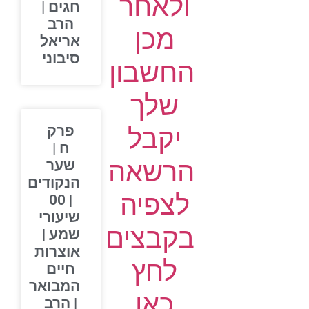
ולאחר
חגים |
הרב
מכן
אריאל
סיבוני
החשבון
שלך
יקבל
פרק
ח |
הרשאה
שער
הנקודים
לצפיה
| 00
שיעורי
בקבצים
שמע |
אוצרות
לחץ
חיים
המבואר
כאן
| הרב