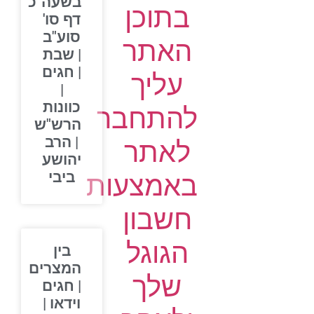
בשעה"כ
בתוכן
דף סו'
סוע"ב
האתר
| שבת
| חגים
עליך
|
כוונות
להתחבר
הרש"ש
| הרב
לאתר
יהושע
ביבי
באמצעות
חשבון
הגוגל
בין
המצרים
שלך
| חגים
וידאו |