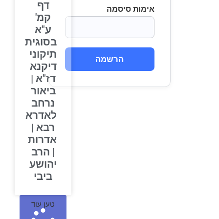
דף
אימות סיסמה
קמ'
ע"א
בסוגית
תיקוני
הרשמה
דיקנא
דז"א |
ביאור
נרחב
לאדרא
רבא |
אדרות
| הרב
יהושע
ביבי
טען עוד