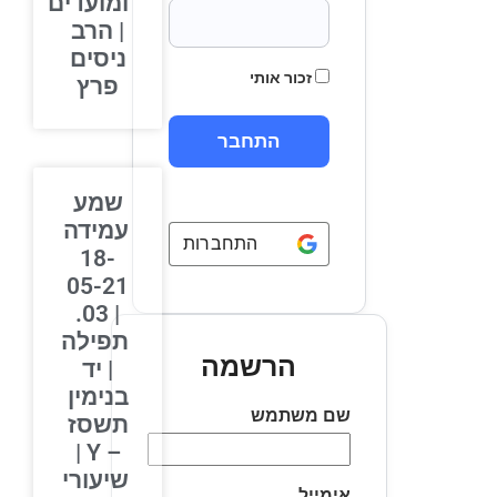
ומועדים
| הרב
ניסים
זכור אותי
פרץ
שמע
עמידה
התחברות באמצעות
Google
18-
05-21
| 03.
תפילה
הרשמה
| יד
בנימין
שם משתמש
תשסז
– Y |
שיעורי
אימייל