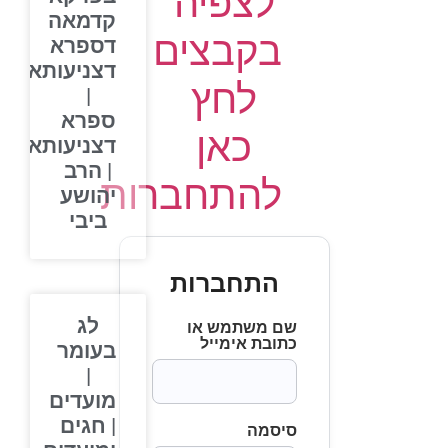
לצפיה
קדמאה
בקבצים
דספרא
דצניעותא
לחץ
|
ספרא
כאן
דצניעותא
| הרב
להתחברות
יהושע
ביבי
התחברות
לג
שם משתמש או
כתובת אימייל
בעומר
|
מועדים
| חגים
סיסמה