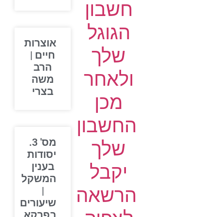
חשבון
הגוגל
אוצרות
שלך
חיים |
הרב
ולאחר
משה
בצרי
מכן
החשבון
מס' 3.
שלך
יסודות
יקבל
בענין
המשקל
הרשאה
|
שיעורים
בפרקא