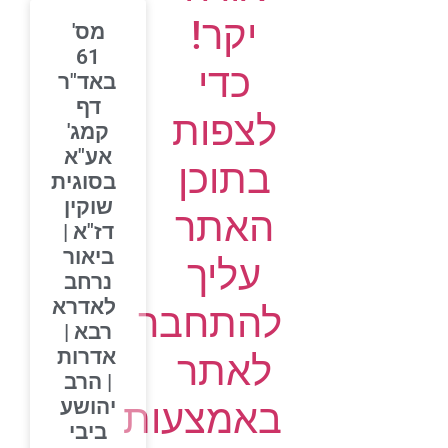
יקר!
מס'
61
כדי
באד"ר
דף
לצפות
קמג'
אע"א
בתוכן
בסוגית
שוקין
האתר
דז"א |
ביאור
עליך
נרחב
לאדרא
להתחבר
רבא |
אדרות
לאתר
| הרב
יהושע
באמצעות
ביבי