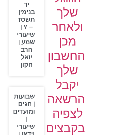
יד
שלך
בנימין
תשסז
ולאחר
– Y |
שיעורי
מכן
שמע |
הרב
החשבון
יואל
חקון
שלך
יקבל
הרשאה
שבועות
| חגים
לצפיה
ומועדים
|
בקבצים
שיעורי
וידאו |