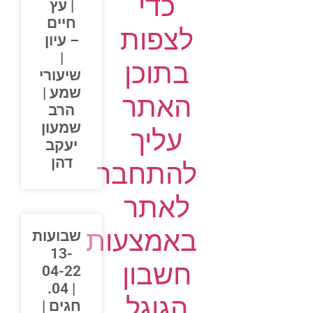
כדי
| עץ
חיים
לצפות
– עיון
|
בתוכן
שיעורי
שמע |
האתר
הרב
שמעון
עליך
יעקב
דהן
להתחבר
לאתר
באמצעות
שבועות
13-
חשבון
04-22
| 04.
הגוגל
חגים |