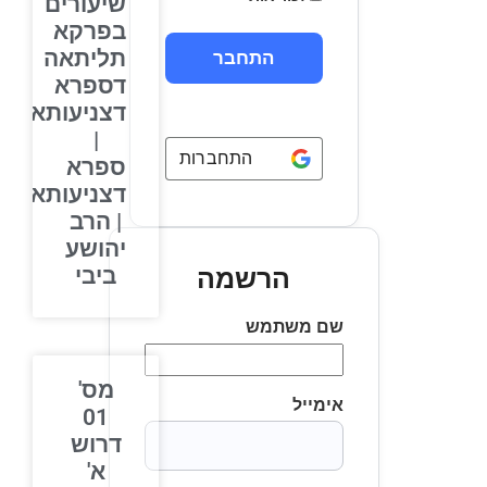
שיעורים
בפרקא
תליתאה
דספרא
דצניעותא
|
התחברות באמצעות
Google
ספרא
דצניעותא
| הרב
יהושע
ביבי
הרשמה
שם משתמש
מס'
אימייל
01
דרוש
א'