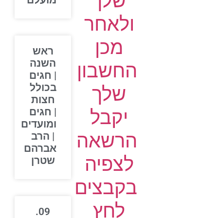
שלך
מועלם
ולאחר
מכן
ראש
השנה
החשבון
| חגים
בכולל
שלך
חצות
יקבל
| חגים
ומועדים
הרשאה
| הרב
אברהם
לצפיה
שטרן
בקבצים
לחץ
09.