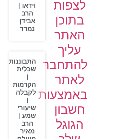
לצפות
וידאו |
הרב
בתוכן
אבידן
נמדר
האתר
עליך
להתחבר
התבוננות
שכלית
לאתר
|
הקדמות
באמצעות
לקבלה
|
חשבון
שיעורי
שמע |
הגוגל
הרב
מאיר