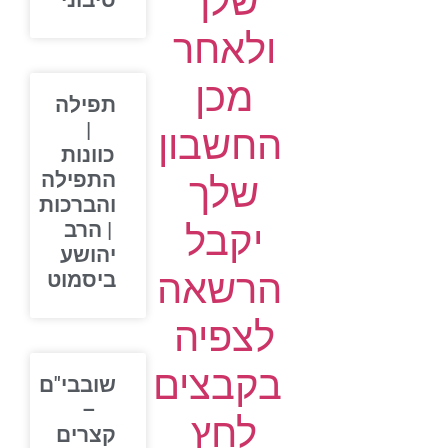
שלך
סיבוני
ולאחר
מכן
תפילה
|
החשבון
כוונות
התפילה
שלך
והברכות
יקבל
| הרב
יהושע
הרשאה
ביסמוט
לצפיה
בקבצים
שובבי"ם
–
לחץ
קצרים