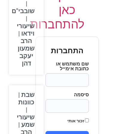
|
כאן
שובבי"ם
|
להתחברות
שיעורי
וידאו |
הרב
שמעון
התחברות
יעקב
דהן
שם משתמש או
כתובת אימייל
שבת |
סיסמה
כוונות
|
שיעורי
זכור אותי
שמע |
הרב