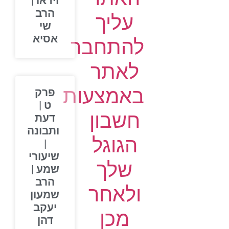
וידאו |
הרב
עליך
שי
אסיא
להתחבר
לאתר
באמצעות
פרק
ט |
חשבון
דעת
ותבונה
הגוגל
|
שיעורי
שלך
שמע |
הרב
ולאחר
שמעון
יעקב
מכן
דהן