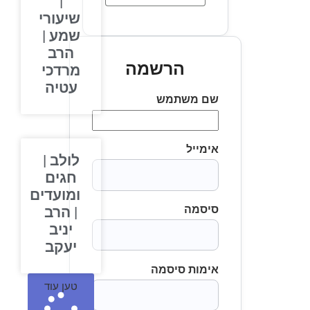
|
שיעורי
שמע |
הרב
הרשמה
מרדכי
עטיה
שם משתמש
אימייל
לולב |
חגים
ומועדים
סיסמה
| הרב
יניב
יעקב
אימות סיסמה
טען עוד