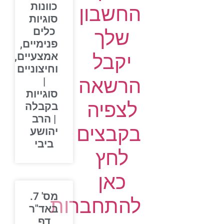
כוונות
החשבון
סוגיות
כלים
שלך
פנימיים,
יקבל
אמצעיים,
וחיצוניים
הרשאה
|
סוגייות
לצפיה
בקבלה
| הרב
בקבצים
יהושע
ביבי
לחץ
כאן
מס' 7.
להתחברות
באד"ר
דף