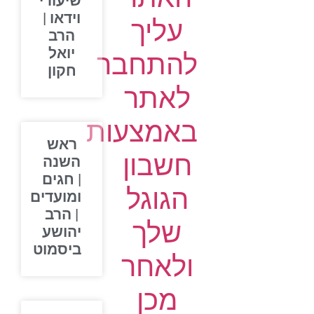
שיעורי
וידאו |
עליך
הרב
יואל
להתחבר
חקון
לאתר
באמצעות
ראש
חשבון
השנה
| חגים
הגוגל
ומועדים
| הרב
שלך
יהושע
ביסמוט
ולאחר
מכן