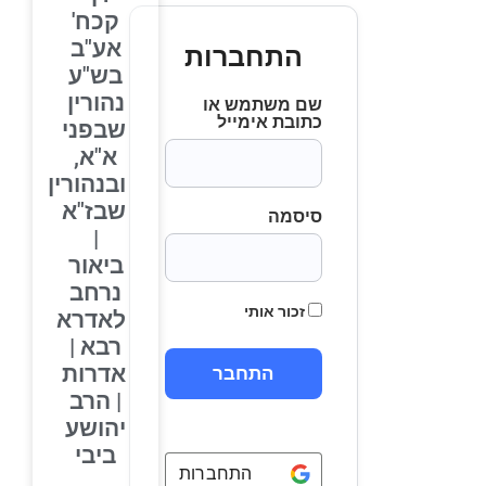
קכח'
אע"ב
התחברות
בש"ע
נהורין
שם משתמש או
כתובת אימייל
שבפני
א"א,
ובנהורין
שבז"א
סיסמה
|
ביאור
נרחב
זכור אותי
לאדרא
רבא |
אדרות
| הרב
יהושע
ביבי
התחברות באמצעות
Google