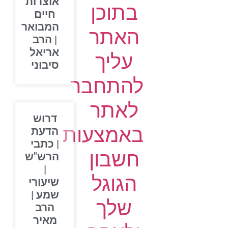
אוצרות
בתוכן
חיים
המבואר
האתר
| הרב
אריאל
עליך
סיבוני
להתחבר
לאתר
דרוש
באמצעות
הדעת
| כתבי
חשבון
הרש"ש
|
הגוגל
שיעורי
שמע |
שלך
הרב
מאיר