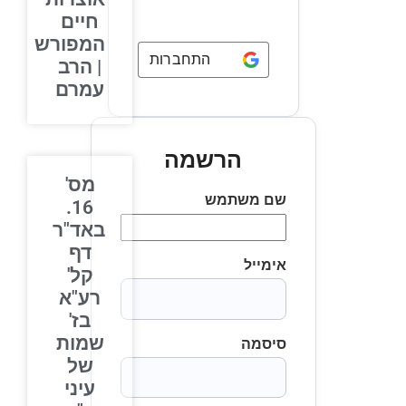
חיים
המפורש
התחברות באמצעות
Google
| הרב
עמרם
הרשמה
מס'
שם משתמש
16.
באד"ר
דף
אימייל
קל'
רע"א
בז'
שמות
סיסמה
של
עיני