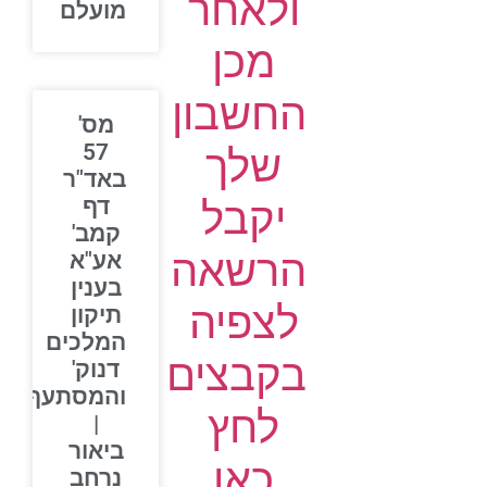
ולאחר
מועלם
מכן
החשבון
מס'
57
שלך
באד"ר
יקבל
דף
קמב'
הרשאה
אע"א
בענין
לצפיה
תיקון
המלכים
בקבצים
דנוק'
והמסתעף
לחץ
|
ביאור
כאן
נרחב