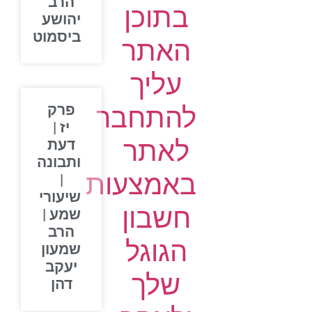
הרב
בתוכן
יהושע
ביסמוט
האתר
עליך
להתחבר
פרק
יז |
לאתר
דעת
ותבונה
באמצעות
|
שיעורי
חשבון
שמע |
הרב
הגוגל
שמעון
יעקב
שלך
דהן