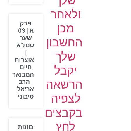
שלך
ולאחר
פרק
מכן
א | 03
שער
החשבון
טנת"א
|
שלך
אוצרות
יקבל
חיים
המבואר
הרשאה
| הרב
אריאל
לצפיה
סיבוני
בקבצים
לחץ
כוונות