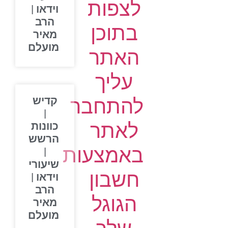
לצפות
וידאו |
הרב
בתוכן
מאיר
מועלם
האתר
עליך
להתחבר
קדיש
|
לאתר
כוונות
הרשש
באמצעות
|
שיעורי
חשבון
וידאו |
הרב
הגוגל
מאיר
מועלם