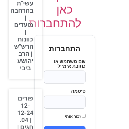
עשי"ת
כאן
בהרחבה
|
להתחברות
מועדים
|
כוונות
הרש"ש
התחברות
| הרב
יהושע
שם משתמש או
כתובת אימייל
ביבי
סיסמה
פורים
12-
12-24
זכור אותי
| 04.
חגים |