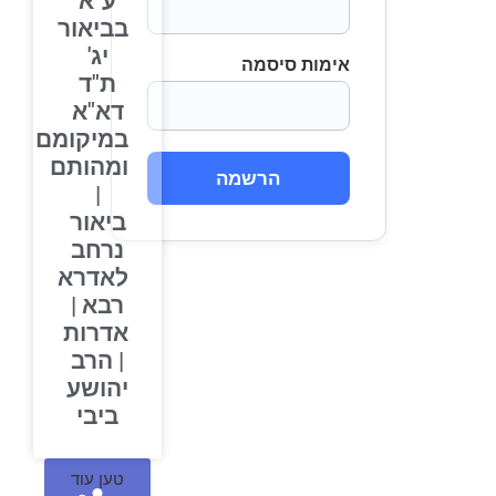
ע"א
בביאור
יג'
אימות סיסמה
ת"ד
דא"א
במיקומם
ומהותם
הרשמה
|
ביאור
נרחב
לאדרא
רבא |
אדרות
| הרב
יהושע
ביבי
טען עוד