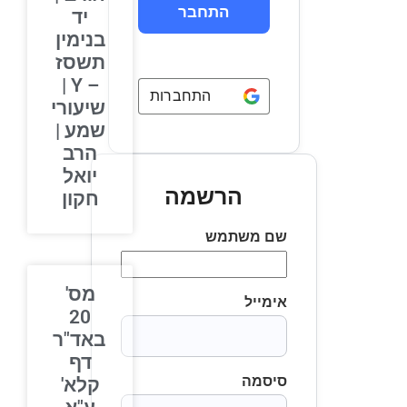
יד
בנימין
תשסז
– Y |
התחברות באמצעות
Google
שיעורי
שמע |
הרב
יואל
הרשמה
חקון
שם משתמש
מס'
אימייל
20
באד"ר
דף
סיסמה
קלא'