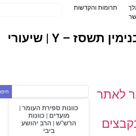
תרומות והקדשות
חנוכה 08-09-08 | חנוכה 11-11-07 | 04. חגים | יד בנימין תשסז – Y | שיעורי
 לאתר
חיפוש
כוונות ספירת העומר |
מועדים | כוונות
בצים
הרש"ש | הרב יהושע
ביבי