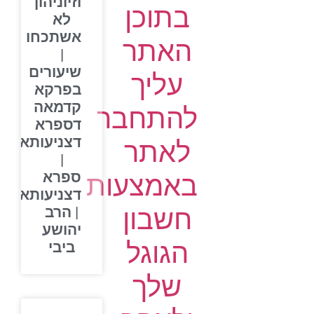
וזיוניהון
בתוכן
לא
אשתכחו
האתר
|
שיעורים
עליך
בפרקא
קדמאה
להתחבר
דספרא
דצניעותא
לאתר
|
ספרא
באמצעות
דצניעותא
חשבון
| הרב
יהושע
הגוגל
ביבי
שלך