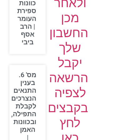
ולאחר
כוונות
ספירת
מכן
העומר
| הרב
החשבון
אסף
ביבי
שלך
יקבל
הרשאה
מס' 6.
בענין
לצפיה
התנאים
הנצרכים
בקבצים
לקבלת
התפילה,
לחץ
ובכוונות
האמן
כאן
|