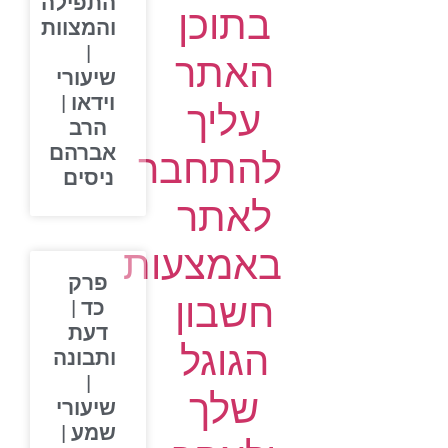
התפילה
בתוכן
והמצוות
|
האתר
שיעורי
וידאו |
עליך
הרב
אברהם
להתחבר
ניסים
לאתר
באמצעות
פרק
חשבון
כד |
דעת
הגוגל
ותבונה
|
שלך
שיעורי
שמע |