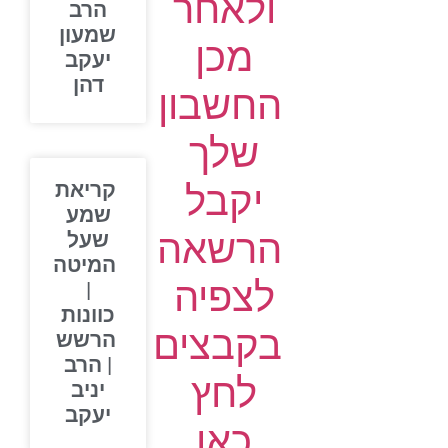
ולאחר
הרב
שמעון
מכן
יעקב
דהן
החשבון
שלך
יקבל
קריאת
שמע
הרשאה
שעל
המיטה
לצפיה
|
כוונות
בקבצים
הרשש
| הרב
לחץ
יניב
יעקב
כאן