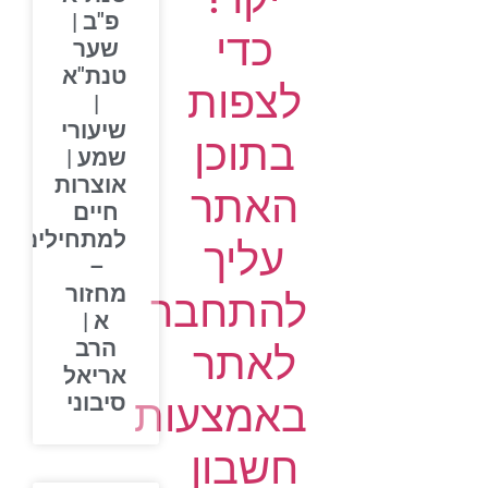
פ"ב |
כדי
שער
טנת"א
לצפות
|
שיעורי
בתוכן
שמע |
אוצרות
האתר
חיים
למתחילים
עליך
–
מחזור
להתחבר
א |
הרב
לאתר
אריאל
סיבוני
באמצעות
חשבון