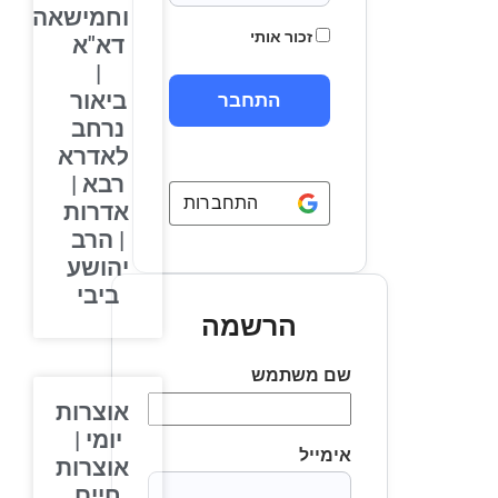
וחמישאה
זכור אותי
דא"א
|
ביאור
נרחב
לאדרא
רבא |
התחברות באמצעות
Google
אדרות
| הרב
יהושע
ביבי
הרשמה
שם משתמש
אוצרות
יומי |
אימייל
אוצרות
חיים