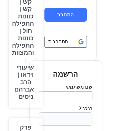
קש |
קש |
כוונות
התפילה
חול |
כוונות
התחברות באמצעות
Google
התפילה
והמצוות
|
שיעורי
הרשמה
וידאו |
הרב
שם משתמש
אברהם
ניסים
אימייל
פרק