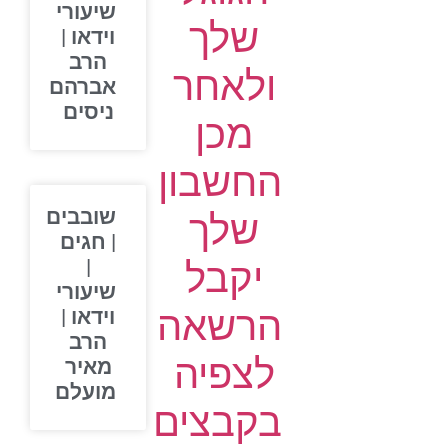
שיעורי
שלך
וידאו |
הרב
ולאחר
אברהם
ניסים
מכן
החשבון
שובבים
שלך
| חגים
יקבל
|
שיעורי
הרשאה
וידאו |
הרב
לצפיה
מאיר
מועלם
בקבצים