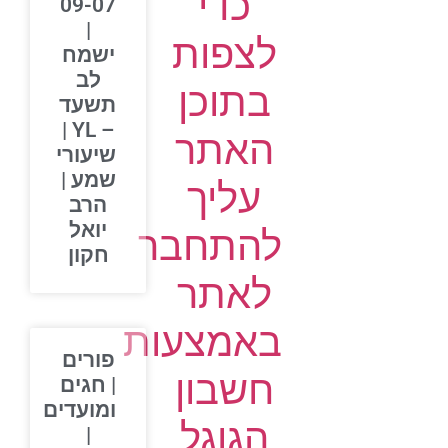
כדי
09-07
|
לצפות
ישמח
לב
בתוכן
תשעד
– YL |
האתר
שיעורי
שמע |
עליך
הרב
יואל
להתחבר
חקון
לאתר
באמצעות
פורים
חשבון
| חגים
ומועדים
הגוגל
|