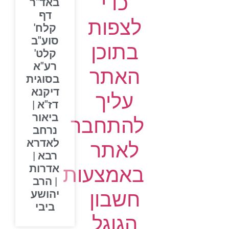
כדי
באד"ר
דף
לצפות
קלח'
סוע"ב
בתוכן
קלט'
רע"א
האתר
בסוגית
דיקנא
עליך
דז"א |
ביאור
להתחבר
נרחב
לאדרא
לאתר
רבא |
אדרות
באמצעות
| הרב
חשבון
יהושע
ביבי
הגוגל