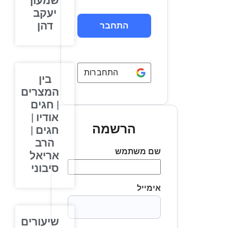
שמעון
יעקב
דהן
התחברות באמצעות
Google
בין
המצרים
| חגים
אודיו |
הרשמה
חגים |
הרב
שם משתמש
אריאל
סיבוני
אימייל
שיעורים