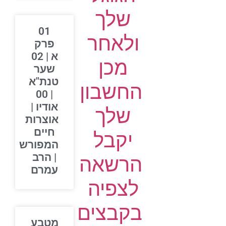
שלך
01
ולאחר
פרק
א | 02
מכן
שער
טנת"א
החשבון
| 00
אודיו |
שלך
אוצרות
חיים
יקבל
המפורש
| הרב
הרשאה
עמרם
לצפיה
בקבצים
מטבע