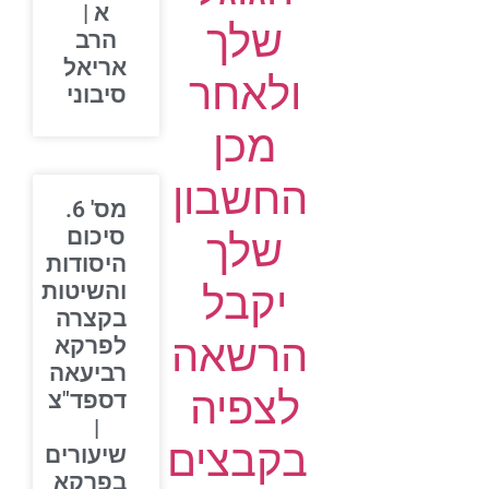
א |
שלך
הרב
אריאל
ולאחר
סיבוני
מכן
החשבון
מס' 6.
סיכום
שלך
היסודות
יקבל
והשיטות
בקצרה
הרשאה
לפרקא
רביעאה
לצפיה
דספד"צ
|
בקבצים
שיעורים
בפרקא