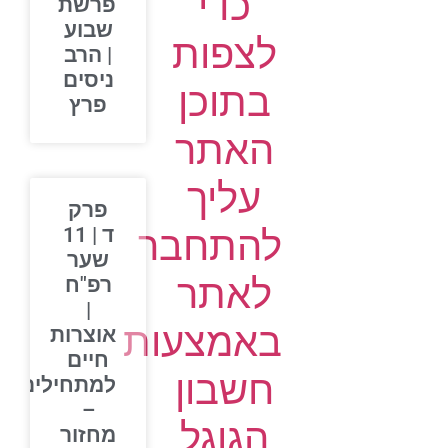
כדי
פרשת
שבוע
לצפות
| הרב
ניסים
בתוכן
פרץ
האתר
עליך
פרק
להתחבר
ד | 11
שער
לאתר
רפ"ח
|
באמצעות
אוצרות
חיים
חשבון
למתחילים
–
הגוגל
מחזור