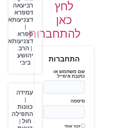
לחץ
רביעאה
דספרא
כאן
דצניעותא
|
להתחברות
ספרא
דצניעותא
| הרב
יהושע
התחברות
ביבי
שם משתמש או
כתובת אימייל
עמידה
|
סיסמה
כוונות
התפילה
חול |
זכור אותי