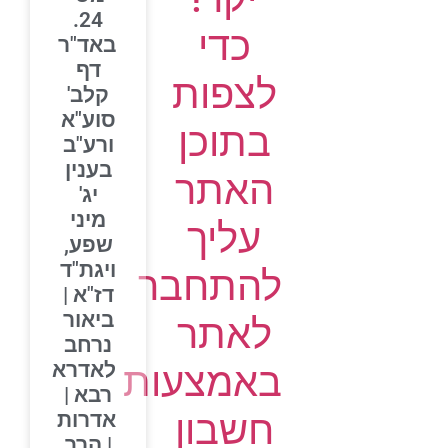
24.
כדי
באד"ר
דף
לצפות
קלב'
סוע"א
בתוכן
ורע"ב
בענין
האתר
יג'
מיני
עליך
שפע,
ויגת"ד
להתחבר
דז"א |
ביאור
לאתר
נרחב
לאדרא
באמצעות
רבא |
חשבון
אדרות
| הרב