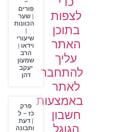
כדי
–
פורים
לצפות
| שער
הכוונות
בתוכן
|
שיעורי
האתר
וידאו |
הרב
עליך
שמעון
יעקב
להתחבר
דהן
לאתר
באמצעות
פרק
חשבון
כז – ל
| דעת
הגוגל
ותבונה