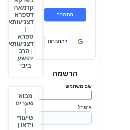
בפרקא
קדמאה
דספרא
דצניעותא
|
ספרא
התחברות באמצעות
Google
דצניעותא
| הרב
יהושע
ביבי
הרשמה
שם משתמש
מבוא
שערים
אימייל
|
שיעורי
וידאו |