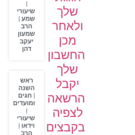
|
שלך
שיעורי
שמע |
ולאחר
הרב
שמעון
מכן
יעקב
דהן
החשבון
שלך
יקבל
ראש
השנה
הרשאה
| חגים
ומועדים
לצפיה
|
שיעורי
בקבצים
וידאו |
הרב