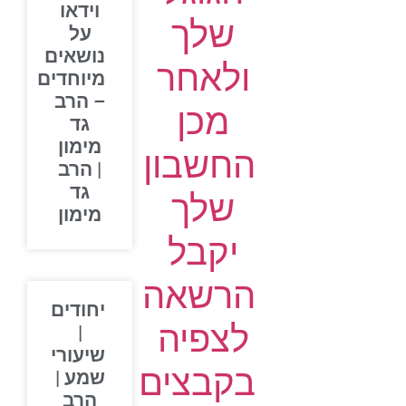
וידאו
שלך
על
נושאים
ולאחר
מיוחדים
– הרב
מכן
גד
מימון
החשבון
| הרב
גד
שלך
מימון
יקבל
הרשאה
יחודים
לצפיה
|
שיעורי
בקבצים
שמע |
הרב