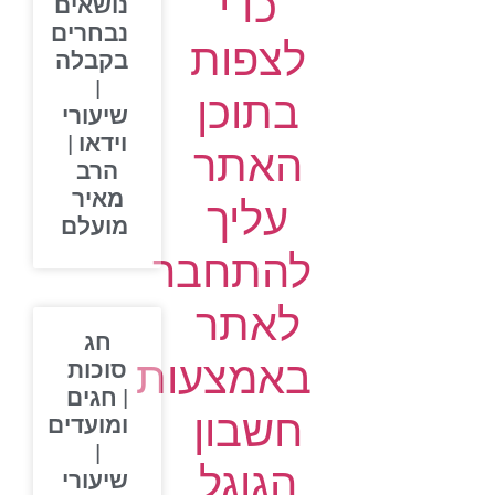
כדי
נושאים
נבחרים
לצפות
בקבלה
|
בתוכן
שיעורי
וידאו |
האתר
הרב
מאיר
עליך
מועלם
להתחבר
לאתר
חג
באמצעות
סוכות
| חגים
חשבון
ומועדים
|
הגוגל
שיעורי