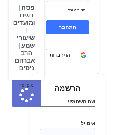
פסח |
זכור אותי
חגים
ומועדים
|
שיעורי
שמע |
הרב
התחברות באמצעות
Google
אברהם
ניסים
טען עוד
הרשמה
שם משתמש
אימייל