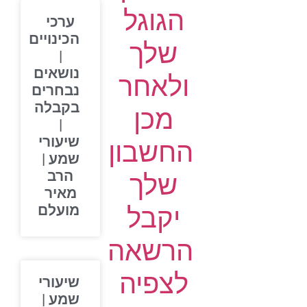
הגוגל
ערכי
הכינויים
שלך
|
נושאים
ולאחר
נבחרים
בקבלה
מכן
|
שיעורי
החשבון
שמע |
הרב
שלך
מאיר
יקבל
מועלם
הרשאה
לצפיה
שיעורי
שמע |