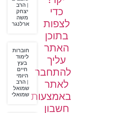
| הרב
כדי
יצחק
משה
לצפות
ארלנגר
בתוכן
האתר
חוברות
לימוד
עליך
בעץ
להתחבר
חיים
היומי
לאתר
| הרב
שמואל
באמצעות
שמואלי
חשבון