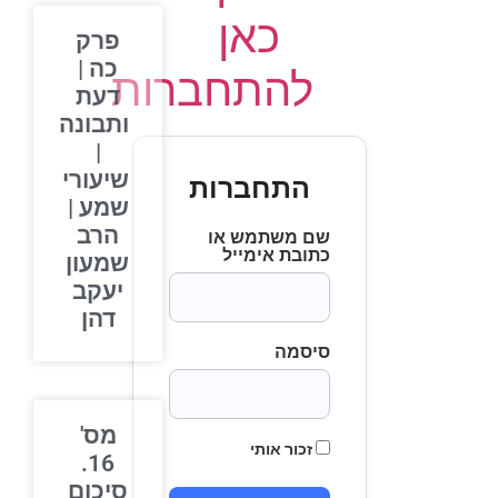
כאן
פרק
כה |
להתחברות
דעת
ותבונה
|
שיעורי
התחברות
שמע |
הרב
שם משתמש או
כתובת אימייל
שמעון
יעקב
דהן
סיסמה
מס'
זכור אותי
16.
סיכום