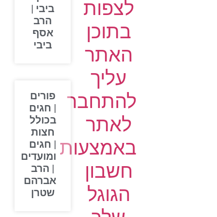
לצפות
ביבי |
הרב
בתוכן
אסף
ביבי
האתר
עליך
להתחבר
פורים
| חגים
לאתר
בכולל
חצות
באמצעות
| חגים
ומועדים
חשבון
| הרב
אברהם
הגוגל
שטרן