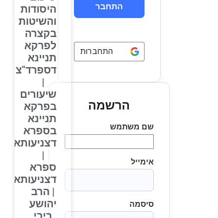
היסודות
והשיטות
בקצרה
לפרקא
התחברות באמצעות
Google
תניינא
דספרד"צ
|
שיעורים
הרשמה
בפרקא
תניינא
שם משתמש
בספרא
דצניעותא
|
אימייל
ספרא
דצניעותא
| הרב
יהושע
סיסמה
ביבי