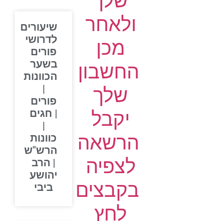
שלך
ולאחר
שיעורים
לדרושי
מכן
פורים
בשער
החשבון
הכוונות
|
שלך
פורים
יקבל
| חגים
|
הרשאה
כוונות
הרש"ש
לצפיה
| הרב
יהושע
בקבצים
ביבי
לחץ