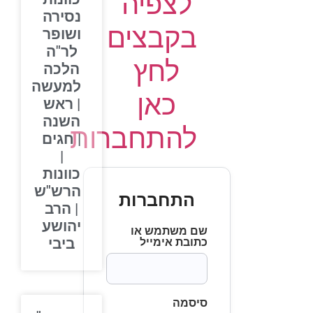
לצפיה
נסירה
בקבצים
ושופר
לר"ה
לחץ
הלכה
למעשה
כאן
| ראש
השנה
להתחברות
| חגים
|
כוונות
הרש"ש
התחברות
| הרב
יהושע
שם משתמש או
ביבי
כתובת אימייל
סיסמה