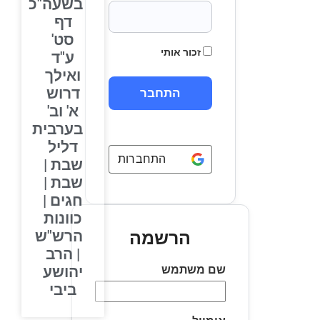
בשעה"כ
דף
סט'
זכור אותי
ע"ד
ואילך
דרוש
א' וב'
בערבית
דליל
התחברות באמצעות
Google
שבת |
שבת |
חגים |
כוונות
הרש"ש
הרשמה
| הרב
שם משתמש
יהושע
ביבי