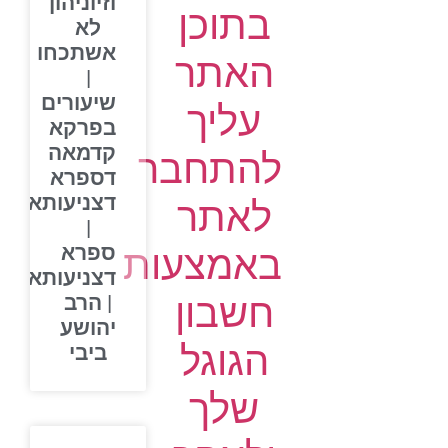
וזיוניהון
בתוכן
לא
אשתכחו
האתר
|
שיעורים
עליך
בפרקא
קדמאה
להתחבר
דספרא
דצניעותא
לאתר
|
ספרא
באמצעות
דצניעותא
חשבון
| הרב
יהושע
הגוגל
ביבי
שלך