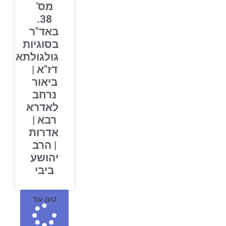
מס'
38.
באד"ר
בסוגיות
גולגולתא
דז"א |
ביאור
נרחב
לאדרא
רבא |
אדרות
| הרב
יהושע
ביבי
טען עוד