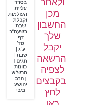
ולאחר
בסדר
עליית
מכן
העולמות
וקבלת
החשבון
שבת
בשעה"כ
שלך
דף
סד'
יקבל
ע"ג |
שבת |
הרשאה
חגים |
כוונות
לצפיה
הרש"ש
בקבצים
| הרב
יהושע
לחץ
ביבי
כאן