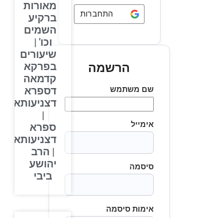
מאורות
התחברות באמצעות
Google
ברקיע
השמים
וכו' |
שיעורים
בפרקא
הרשמה
קדמאה
שם משתמש
דספרא
דצניעותא
|
אימייל
ספרא
דצניעותא
| הרב
יהושע
סיסמה
ביבי
אימות סיסמה