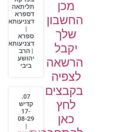
מכן
תליתאה
דספרא
החשבון
דצניעותא
|
שלך
ספרא
דצניעותא
יקבל
| הרב
יהושע
הרשאה
ביבי
לצפיה
בקבצים
07.
לחץ
קדיש
17-
כאן
08-29
|