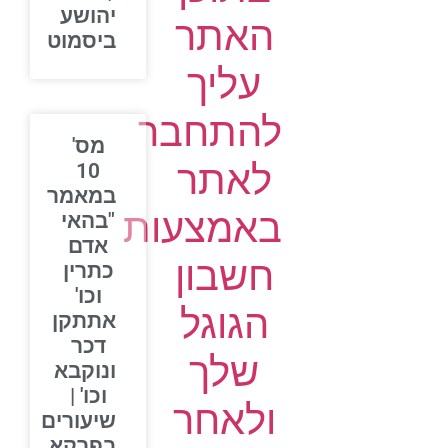
יהושע
האתר
ביסמוט
עליך
להתחבר
מס'
לאתר
10
במאמר
באמצעות
"בהאי
אדם
חשבון
כתרין
וכו'
הגוגל
אתתקן
דכר
שלך
ונוקבא
וכו' |
ולאחר
שיעורים
בפרקא