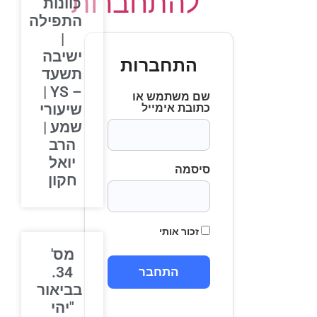
להתחברות
כוונות
התפילה
|
ישיבה
התחברות
תשעד
– YS |
שם משתמש או
שיעורי
כתובת אימייל
שמע |
הרב
יואל
סיסמה
חקון
זכור אותי
מס'
34.
בביאור
"יהי