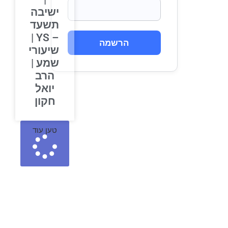
ישיבה
תשעד
– YS |
הרשמה
שיעורי
שמע |
הרב
יואל
חקון
טען עוד