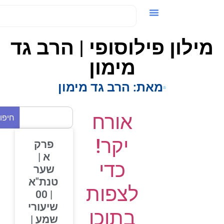
ידאו / VOD
ילון פילוסופי | הרב גד
מימון
מאת:
הרב גד מימון
אורח
חיפוש
יקר!
פרק
א |
כדי
שער
טנת"א
לצפות
| 00
שיעורי
בתוכן
שמע |