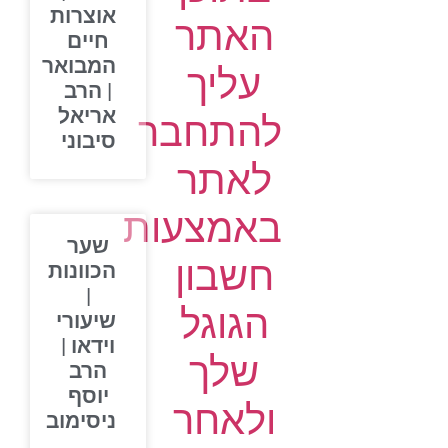
אוצרות
האתר
חיים
המבואר
עליך
| הרב
אריאל
להתחבר
סיבוני
לאתר
באמצעות
שער
חשבון
הכוונות
|
הגוגל
שיעורי
וידאו |
שלך
הרב
יוסף
ולאחר
ניסימוב