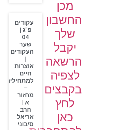
מכן
החשבון
עקודים
פ"ג |
שלך
04
יקבל
שער
העקודים
הרשאה
|
אוצרות
לצפיה
חיים
למתחילים
בקבצים
–
מחזור
לחץ
א |
הרב
כאן
אריאל
סיבוני