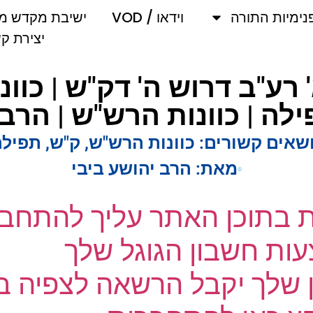
מיות התורה
וידאו / VOD
ישיבת מקדש מלך
יצירת קשר
כא' רע"ב דרוש ה' דק"ש | כ
ה | כוונות הרש"ש | הרב י
אים קשורים:
כוונות הרש"ש
,
ק"ש
,
תפילה
מאת:
הרב יהושע ביבי
ת בתוכן האתר עליך להתחבר
ת חשבון הגוגל שלך
שלך יקבל הרשאה לצפיה בק