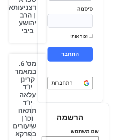
דצניעותא
סיסמה
| הרב
יהושע
ביבי
זכור אותי
מס' 6.
במאמר
קרינן
התחברות באמצעות
Google
יו"ד
עלאה
יו"ד
תתאה
הרשמה
וכו' |
שיעורים
שם משתמש
בפרקא