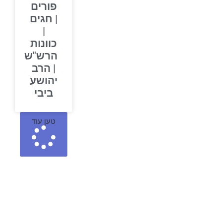
פורים
| חגים
|
כוונות
הרש"ש
| הרב
יהושע
ביבי
טען עוד