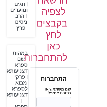
הרשאה
| חגים
לצפיה
ומועדים
| הרב
בקבצים
ניסים
פרץ
לחץ
כאן
במהות
להתחברות
שם
ספרא
דצניעותא
| פרקי
התחברות
מבוא
לספרא
שם משתמש או
כתובת אימייל
דצניעותא
|
ספרא