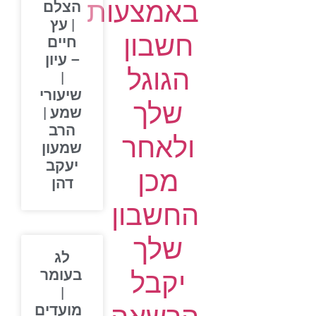
באמצעות
הצלם
| עץ
חשבון
חיים
– עיון
הגוגל
|
שיעורי
שלך
שמע |
הרב
ולאחר
שמעון
יעקב
מכן
דהן
החשבון
שלך
לג
יקבל
בעומר
|
מועדים