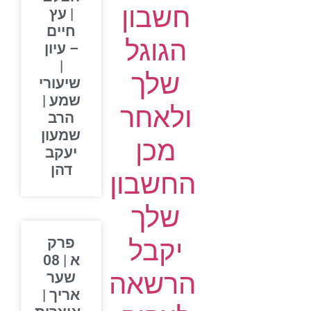
חשבון
| עץ
חיים
הגוגל
– עיון
|
שלך
שיעורי
שמע |
ולאחר
הרב
שמעון
מכן
יעקב
דהן
החשבון
שלך
יקבל
פרק
א | 08
הרשאה
שער
אריך |