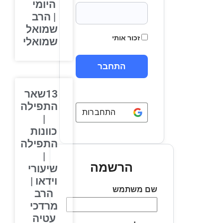
היומי
| הרב
שמואל
זכור אותי
שמואלי
13שאר
התפילה
התחברות באמצעות
Google
|
כוונות
התפילה
|
הרשמה
שיעורי
וידאו |
שם משתמש
הרב
מרדכי
עטיה