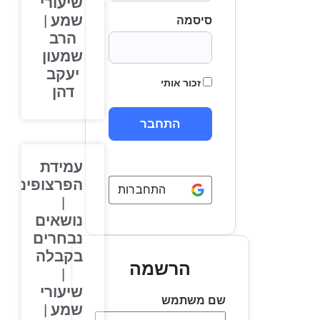
שיעורי
שמע |
סיסמה
הרב
שמעון
יעקב
זכור אותי
דהן
עמידת
הפרצופים
התחברות באמצעות
Google
|
נושאים
נבחרים
בקבלה
הרשמה
|
שיעורי
שם משתמש
שמע |