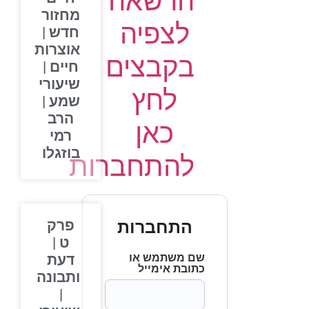
הרשאה
מחזור
לצפיה
חדש |
אוצרות
בקבצים
חיים |
שיעורי
לחץ
שמע |
הרב
כאן
רמי
בוזגלו
להתחברות
התחברות
פרק
ט |
שם משתמש או
דעת
כתובת אימייל
ותבונה
|