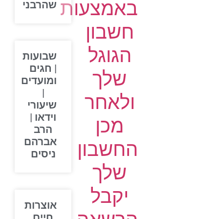
באמצעות
שהרבני
חשבון
הגוגל
שבועות
| חגים
שלך
ומועדים
|
ולאחר
שיעורי
וידאו |
מכן
הרב
אברהם
החשבון
ניסים
שלך
יקבל
אוצרות
חיים