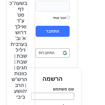
בשעה"כ
דף
סט'
זכור אותי
ע"ד
ואילך
דרוש
א' וב'
בערבית
דליל
התחברות באמצעות
Google
שבת |
שבת |
חגים |
כוונות
הרשמה
הרש"ש
| הרב
שם משתמש
יהושע
ביבי