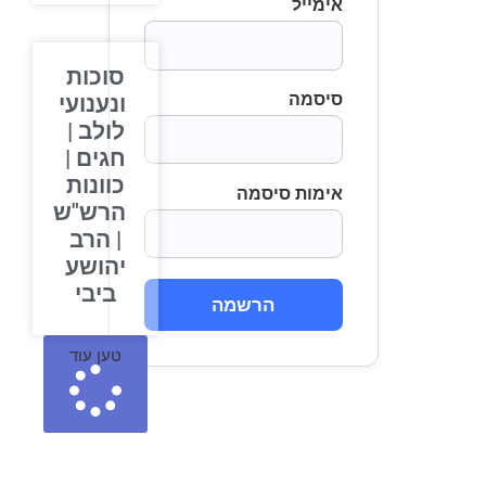
אימייל
סוכות
סיסמה
ונענועי
לולב |
חגים |
כוונות
אימות סיסמה
הרש"ש
| הרב
יהושע
ביבי
הרשמה
טען עוד