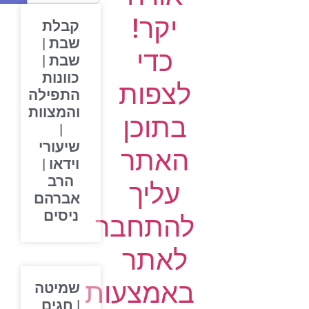
יקר!
קבלת
שבת |
כדי
שבת |
כוונות
לצפות
התפילה
והמצוות
בתוכן
|
שיעורי
האתר
וידאו |
הרב
עליך
אברהם
ניסים
להתחבר
לאתר
באמצעות
שמיטה
| חגים