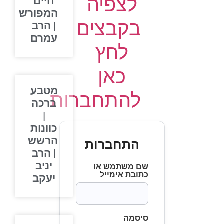
לצפיה
חיים
המפורש
בקבצים
| הרב
עמרם
לחץ
כאן
מטבע
להתחברות
ברכה
|
כוונות
הרשש
התחברות
| הרב
יניב
שם משתמש או
כתובת אימייל
יעקב
סיסמה