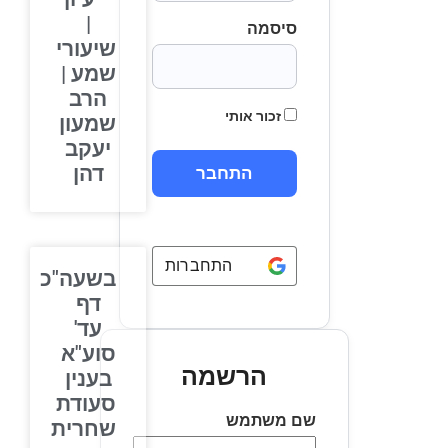
|
סיסמה
שיעורי
שמע |
הרב
זכור אותי
שמעון
יעקב
דהן
התחברות באמצעות
Google
בשעה"כ
דף
עד'
סוע"א
הרשמה
בענין
סעודת
שם משתמש
שחרית