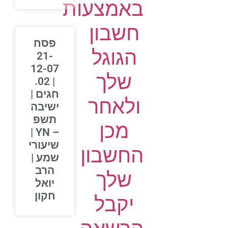
באמצעות
חשבון
פסח
הגוגל
21-
12-07
שלך
| 02.
חגים |
ולאחר
ישיבה
תשפ
מכן
– YN |
שיעורי
החשבון
שמע |
הרב
שלך
יואל
חקון
יקבל