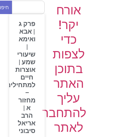
אורח
חיפוש
יקר!
פרק ג
| אבא
כדי
ואימא
|
לצפות
שיעורי
שמע |
בתוכן
אוצרות
חיים
האתר
למתחילים
–
עליך
מחזור
א |
להתחבר
הרב
אריאל
לאתר
סיבוני