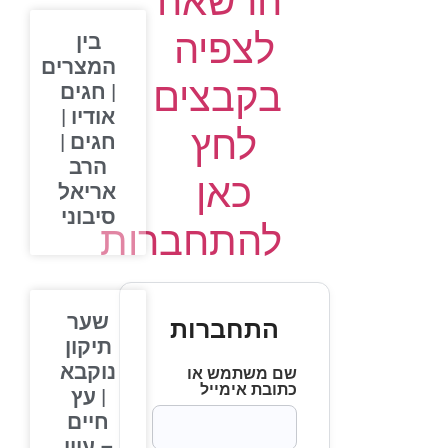
הרשאה
לצפיה
בין
המצרים
בקבצים
| חגים
אודיו |
לחץ
חגים |
הרב
כאן
אריאל
סיבוני
להתחברות
שער
התחברות
תיקון
נוקבא
שם משתמש או
כתובת אימייל
| עץ
חיים
– עיון