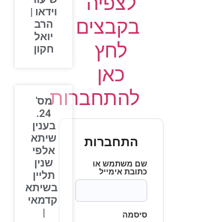
לצפיה
וידאו |
בקבצים
הרב
יואל
לחץ
חקון
כאן
להתחברות
מס'
24.
בענין
שיתא
התחברות
אלפי
שנין
שם משתמש או
כתובת אימייל
תליין
בשיתא
קדמאי
|
סיסמה