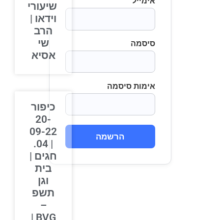
אימייל
שיעורי
וידאו |
הרב
שי
סיסמה
אסיא
אימות סיסמה
כיפור
20-
09-22
הרשמה
| 04.
חגים |
בית
וגן
תשפ
–
BVG |