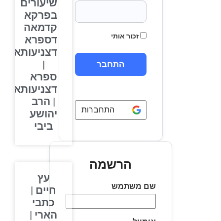
שיעורים
בפרקא
קדמאה
זכור אותי
דספרא
דצניעותא
|
ספרא
דצניעותא
| הרב
התחברות באמצעות
Google
יהושע
ביבי
הרשמה
עץ
שם משתמש
חיים |
כתבי
הארי |