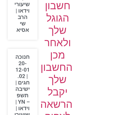
חשבון
שיעורי
וידאו |
הגוגל
הרב
שי
שלך
אסיא
ולאחר
מכן
חנוכה
20-
החשבון
12-01
| 02.
שלך
חגים |
יקבל
ישיבה
תשפ
הרשאה
– YN |
וידאו |
שיעורי