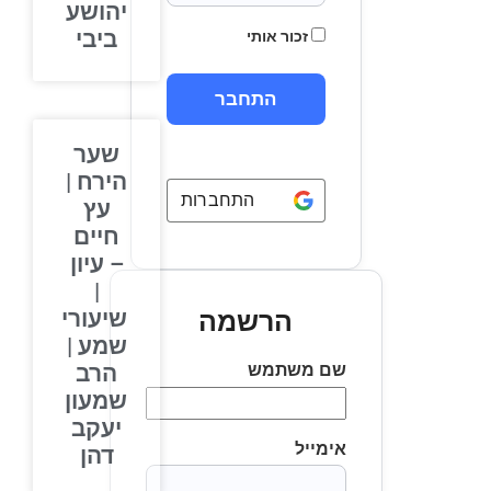
יהושע
ביבי
זכור אותי
שער
הירח |
התחברות באמצעות
Google
עץ
חיים
– עיון
|
שיעורי
הרשמה
שמע |
שם משתמש
הרב
שמעון
יעקב
אימייל
דהן