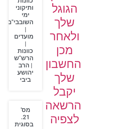
כוונות
הגוגל
ותיקוני
ימי
שלך
השובבי"ם
|
ולאחר
מועדים
|
מכן
כוונות
הרש"ש
החשבון
| הרב
יהושע
שלך
ביבי
יקבל
הרשאה
מס'
לצפיה
21.
בסוגית