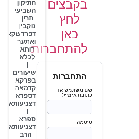
בקבצים
התיקון
השביעי
לחץ
תרין
נוקבין
כאן
דפרדשקא,
ואתער
להתחברות
רוחא
לכלא
|
שיעורים
התחברות
בפרקא
קדמאה
שם משתמש או
דספרא
כתובת אימייל
דצניעותא
|
ספרא
סיסמה
דצניעותא
| הרב