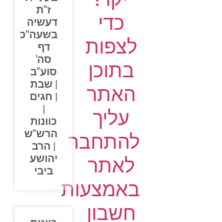
ז"ת
כדי
דעשיה
בשעה"כ
לצפות
דף
סה'
בתוכן
סוע"ב
| שבת
האתר
| חגים
|
עליך
כוונות
הרש"ש
להתחבר
| הרב
יהושע
לאתר
ביבי
באמצעות
חשבון