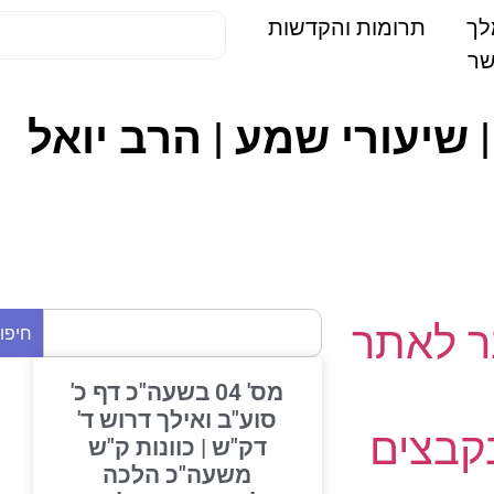
תרומות והקדשות
ים 20-09-22 | 04. חגים | בית וגן תשפ – BVG | שיעורי שמע | הרב יואל
 לאתר
חיפוש
מס' 04 בשעה"כ דף כ'
סוע"ב ואילך דרוש ד'
בצים
דק"ש | כוונות ק"ש
משעה"כ הלכה