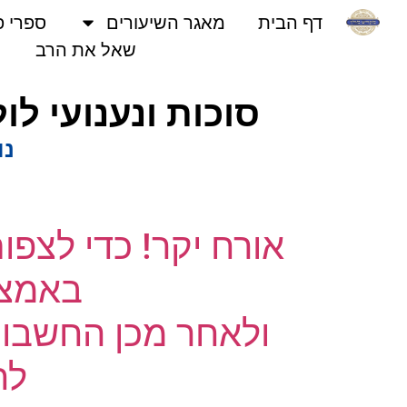
דף הבית
מאגר השיעורים
ספרי פני
שאל את הרב
סוכות ונענועי לולב
נוש
אורח יקר! כדי לצפו
באמצעו
ולאחר מכן החשבון 
לחץ