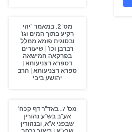
מס' 2. במאמר "יהי
רקיע בתוך המים וגו'
ובסוגית פומא ממלל
רברבן וכו' | שיעורים
בפרקאה חמישאה
דספרא דצניעותא |
ספרא דצניעותא | הרב
יהושע ביבי
מס' 7. באד"ר דף קכח'
אע"ב בש"ע נהורין
שבפני א"א, ובנהורין
שבז"א | ביאור נרחב