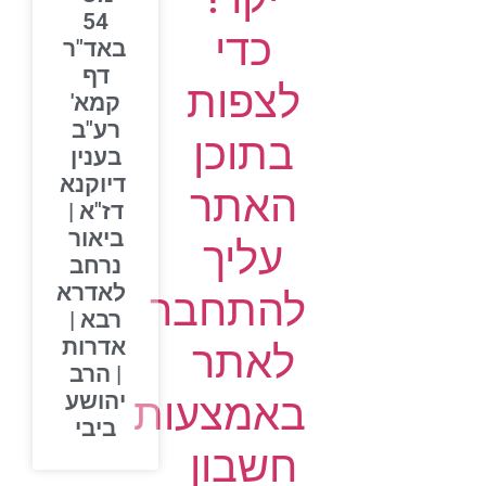
54
כדי
באד"ר
דף
לצפות
קמא'
רע"ב
בתוכן
בענין
דיוקנא
האתר
דז"א |
ביאור
עליך
נרחב
לאדרא
להתחבר
רבא |
אדרות
לאתר
| הרב
יהושע
באמצעות
ביבי
חשבון