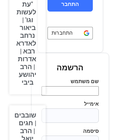
"עת
לעשות
וגו' |
ביאור
התחברות באמצעות
Google
נרחב
לאדרא
רבא |
אדרות
| הרב
הרשמה
יהושע
שם משתמש
ביבי
אימייל
שובבים
| חגים
| הרב
סיסמה
יואל