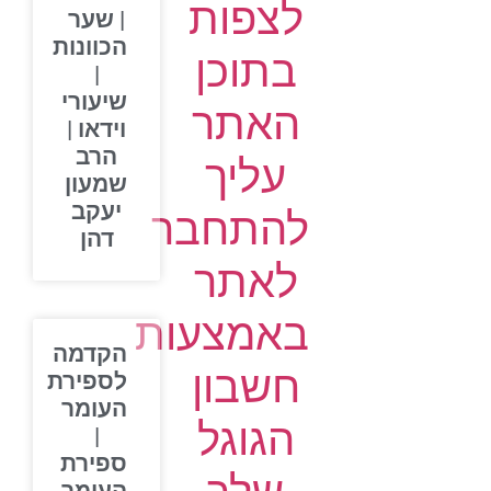
לצפות
| שער
הכוונות
בתוכן
|
שיעורי
האתר
וידאו |
הרב
עליך
שמעון
יעקב
להתחבר
דהן
לאתר
באמצעות
הקדמה
חשבון
לספירת
העומר
הגוגל
|
ספירת