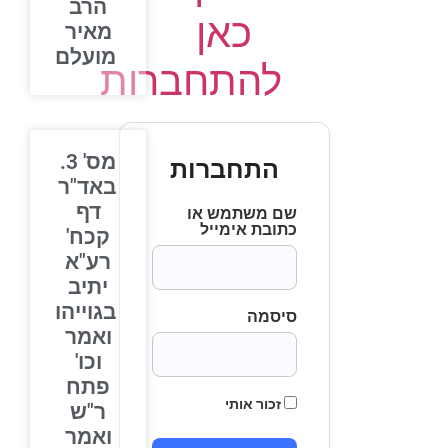
הרב
כאן
מאיר
מועלם
להתחברות
מס' 3.
התחברות
באד"ר
דף
שם משתמש או
כתובת אימייל
קכח'
רע"א
יתיב
בגוייהו
סיסמה
ואמר
וכו'
פתח
זכור אותי
ר"ש
ואמר